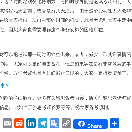
，这个时间浮动变化特别大，有的时候可能是笔试考试的前一天
试得好几天之前，或者是好几天之后。由于这个变动性太大会非
在给大家提供一次自主预约时间的机会，就是考虑到大家生活中
便。因此大家也需要理解这个考务安排的困难所在。
妨可以把考试那一周时间给空出来。或者，减少自己其它事情的
冲期，大家可以更好地去备考。但是如果实在是有非常紧急的事
当然。取消考试也是有时间截止日期的，大家一定得看清楚了。
回事？
问题的详细解释。更多有关雅思备考内容，请关注雅思老烤鸭官
一手信息。比如当天雅思考试答案等等。祝大家备考顺利。
pp
enger
cebook
Mastodon
Email
Reddit
LinkedIn
Telegram
Google
Copy
Sh
Share