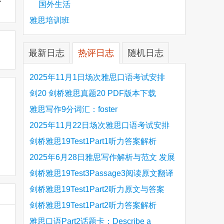
国外生活
雅思培训班
最新日志
热评日志
随机日志
2025年11月1日场次雅思口语考试安排
剑20 剑桥雅思真题20 PDF版本下载
雅思写作9分词汇：foster
2025年11月22日场次雅思口语考试安排
剑桥雅思19Test1Part1听力答案解析
Hinchingbrooke Country Park
2025年6月28日雅思写作解析与范文 发展
旅游业 手把手带你写高分范文
剑桥雅思19Test3Passage3阅读原文翻译
Is the era of artificial speech translation
剑桥雅思19Test1Part2听力原文与答案
upon us 人工智能语言翻译
Stanthorpe Twinning Association
剑桥雅思19Test1Part2听力答案解析
Stanthorpe Twinning Association
雅思口语Part2话题卡：Describe a