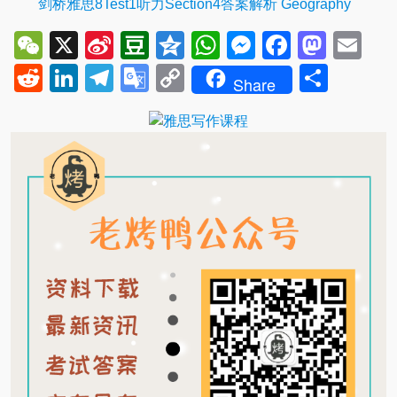
剑桥雅思8Test1听力Section4答案解析 Geography
WeChat
X
Sina
Douban
Qzone
WhatsApp
Messenger
Facebo
Mast
Em
Weibo
Reddit
LinkedIn
Telegram
Google
Copy
Shar
Share
Translate
Link