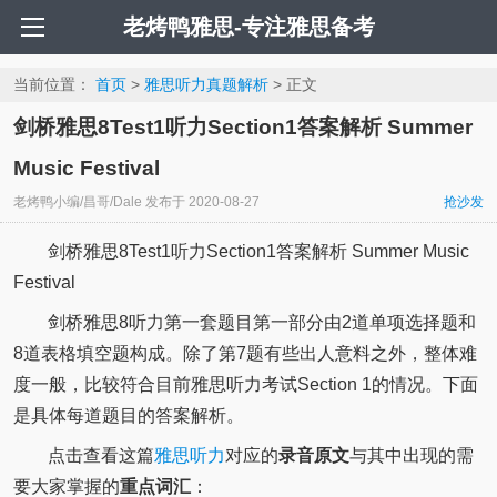
老烤鸭雅思-专注雅思备考
当前位置：
首页
>
雅思听力真题解析
> 正文
剑桥雅思8Test1听力Section1答案解析 Summer
Music Festival
老烤鸭小编/昌哥/Dale
发布于
2020-08-27
抢沙发
剑桥雅思8Test1听力Section1答案解析 Summer Music
Festival
剑桥雅思8听力第一套题目第一部分由2道单项选择题和
8道表格填空题构成。除了第7题有些出人意料之外，整体难
度一般，比较符合目前雅思听力考试Section 1的情况。下面
是具体每道题目的答案解析。
点击查看这篇
雅思听力
对应的
录音原文
与其中出现的需
要大家掌握的
重点词汇
：