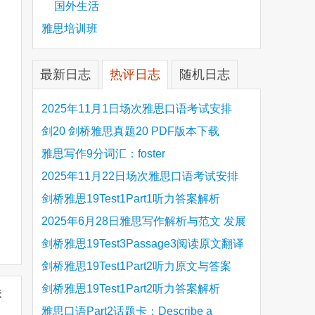
国外生活
雅思培训班
最新日志
热评日志
随机日志
2025年11月1日场次雅思口语考试安排
剑20 剑桥雅思真题20 PDF版本下载
雅思写作9分词汇：foster
2025年11月22日场次雅思口语考试安排
剑桥雅思19Test1Part1听力答案解析
Hinchingbrooke Country Park
2025年6月28日雅思写作解析与范文 发展
旅游业 手把手带你写高分范文
剑桥雅思19Test3Passage3阅读原文翻译
Is the era of artificial speech translation
剑桥雅思19Test1Part2听力原文与答案
upon us 人工智能语言翻译
Stanthorpe Twinning Association
剑桥雅思19Test1Part2听力答案解析
未
Stanthorpe Twinning Association
雅思口语Part2话题卡：Describe a