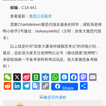
邮编
：C1A 4A1
查看最新：
雅思口语题库
需要Charlottetown雅思代报名服务的同学，请联系老烤
鸭小助手2号微信：laokaoyaielts2（注明：加拿大雅思代报
名）
以上就是针对“加拿大夏洛特顿雅思考点”的详细介绍，
最后，也欢迎大家关注老烤鸭公众号（微信搜索“老烤鸭”）
来获取独家一手备考资料和考试讯息。祝大家雅思备考顺
利！
WeChat
X
Sina
Douban
Qzone
WhatsApp
Messenger
Facebo
Mast
Em
Weibo
Reddit
LinkedIn
Telegram
Google
Copy
Shar
Share
Translate
Link