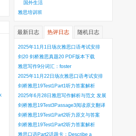
国外生活
雅思培训班
最新日志
热评日志
随机日志
2025年11月1日场次雅思口语考试安排
剑20 剑桥雅思真题20 PDF版本下载
雅思写作9分词汇：foster
2025年11月22日场次雅思口语考试安排
剑桥雅思19Test1Part1听力答案解析
Hinchingbrooke Country Park
2025年6月28日雅思写作解析与范文 发展
旅游业 手把手带你写高分范文
剑桥雅思19Test3Passage3阅读原文翻译
Is the era of artificial speech translation
剑桥雅思19Test1Part2听力原文与答案
upon us 人工智能语言翻译
Stanthorpe Twinning Association
剑桥雅思19Test1Part2听力答案解析
Stanthorpe Twinning Association
雅思口语Part2话题卡：Describe a