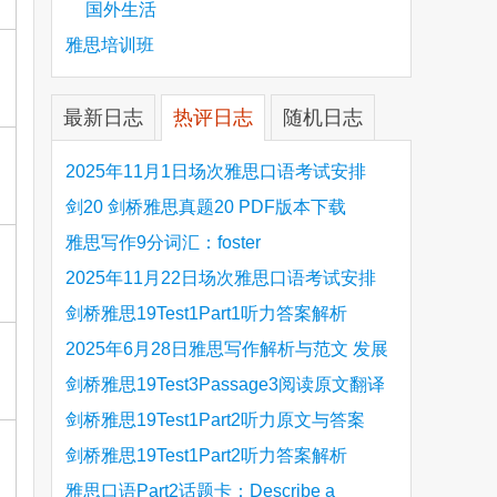
国外生活
雅思培训班
最新日志
热评日志
随机日志
2025年11月1日场次雅思口语考试安排
剑20 剑桥雅思真题20 PDF版本下载
雅思写作9分词汇：foster
2025年11月22日场次雅思口语考试安排
剑桥雅思19Test1Part1听力答案解析
Hinchingbrooke Country Park
2025年6月28日雅思写作解析与范文 发展
旅游业 手把手带你写高分范文
剑桥雅思19Test3Passage3阅读原文翻译
Is the era of artificial speech translation
剑桥雅思19Test1Part2听力原文与答案
upon us 人工智能语言翻译
Stanthorpe Twinning Association
剑桥雅思19Test1Part2听力答案解析
Stanthorpe Twinning Association
雅思口语Part2话题卡：Describe a