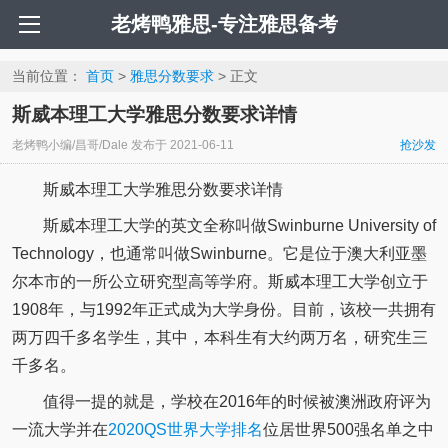
老烤鸭雅思-专注雅思备考
当前位置：
首页
>
雅思分数要求
> 正文
斯威本理工大学雅思分数要求详情
老烤鸭小编/昌哥/Dale
发布于
2021-06-11
抢沙发
斯威本理工大学雅思分数要求详情
斯威本理工大学的英文全称叫做Swinburne University of
Technology，也通常叫做Swinburne。它是位于澳大利亚墨
尔本市的一所公立研究型高等学府。斯威本理工大学创立于
1908年，与1992年正式成为大学身份。目前，该校一共拥有
两万四千多名学生，其中，本科生有大约两万名，研究生三
千多名。
值得一提的就是，学校在2016年的时候被澳洲政府评为
一流大学并在
2020QS世界大学排名
位居世界500强名单之中