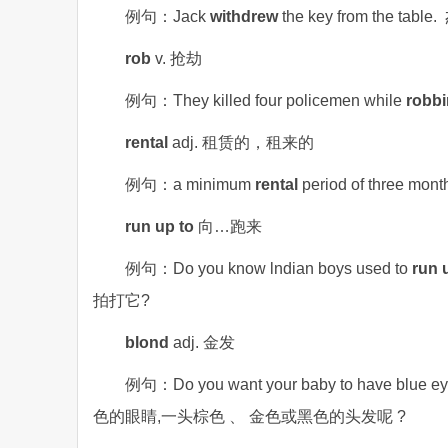
例句：Jack
withdrew
the key from the 
rob
v. 抢劫
例句：They killed four policemen while
robb
rental
adj. 租赁的，租来的
例句：a minimum
rental
period of three
run up to
向…跑来
例句：Do you know lndian boys used to
run 
拍打它?
blond
adj. 金发
例句：Do you want your baby to have blue ey
色的眼睛,一头棕色 、 金色或黑色的头发呢 ?