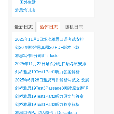
国外生活
雅思培训班
最新日志
热评日志
随机日志
2025年11月1日场次雅思口语考试安排
剑20 剑桥雅思真题20 PDF版本下载
雅思写作9分词汇：foster
are
2025年11月22日场次雅思口语考试安排
剑桥雅思19Test1Part1听力答案解析
Hinchingbrooke Country Park
2025年6月28日雅思写作解析与范文 发展
旅游业 手把手带你写高分范文
剑桥雅思19Test3Passage3阅读原文翻译
Is the era of artificial speech translation
剑桥雅思19Test1Part2听力原文与答案
upon us 人工智能语言翻译
Stanthorpe Twinning Association
剑桥雅思19Test1Part2听力答案解析
Stanthorpe Twinning Association
雅思口语Part2话题卡：Describe a