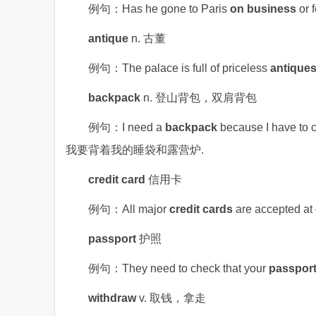
例句：Has he gone to Paris
on business
or
antique
n. 古董
例句：The palace is full of priceless
antique
backpack
n. 登山背包，双肩背包
例句：I need a
backpack
because I have t
我要背着我的睡袋和露营炉.
credit card
信用卡
例句：All major
credit cards
are accepte
passport
护照
例句：They need to check that your
passpor
withdraw
v. 取钱，拿走