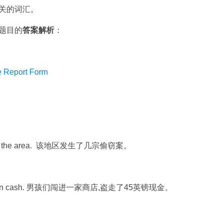
关的词汇。
题目的
答案解析
：
eport Form
n the area. 该地区发生了几宗偷窃案。
 in cash. 男孩们闯进一家商店,盗走了45英镑现金。