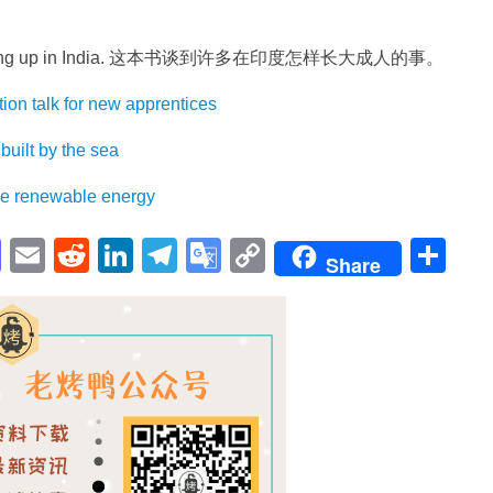
owing up in India. 这本书谈到许多在印度怎样长大成人的事。
alk for new apprentices
lt by the sea
enewable energy
pp
enger
cebook
Mastodon
Email
Reddit
LinkedIn
Telegram
Google
Copy
Sh
Share
Translate
Link