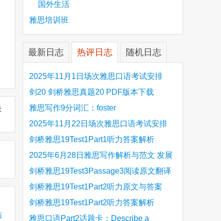
国外生活
雅思培训班
最新日志
热评日志
随机日志
2025年11月1日场次雅思口语考试安排
剑20 剑桥雅思真题20 PDF版本下载
雅思写作9分词汇：foster
未
2025年11月22日场次雅思口语考试安排
剑桥雅思19Test1Part1听力答案解析
Hinchingbrooke Country Park
2025年6月28日雅思写作解析与范文 发展
旅游业 手把手带你写高分范文
剑桥雅思19Test3Passage3阅读原文翻译
Is the era of artificial speech translation
剑桥雅思19Test1Part2听力原文与答案
upon us 人工智能语言翻译
Stanthorpe Twinning Association
剑桥雅思19Test1Part2听力答案解析
结
Stanthorpe Twinning Association
雅思口语Part2话题卡：Describe a