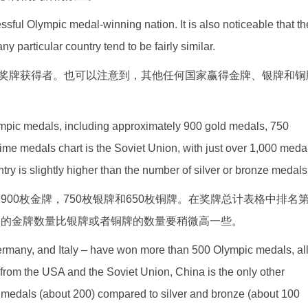
cessful Olympic medal-winning nation. It is also noticeable that th
y particular country tend to be fairly similar.
奖牌获得者。也可以注意到，其他任何国家赢得金牌、银牌和铜
mpic medals, including approximately 900 gold medals, 750
time medals chart is the Soviet Union, with just over 1,000 meda
ry is slightly higher than the number of silver or bronze medals
900枚金牌，750枚银牌和650枚铜牌。在奖牌总计表格中排名
家的金牌数量比银牌或者铜牌的数量要稍微高一些。
Germany, and Italy – have won more than 500 Olympic medals, al
t from the USA and the Soviet Union, China is the only other
ld medals (about 200) compared to silver and bronze (about 100