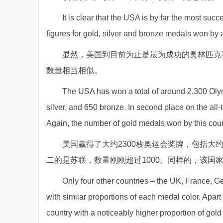
It is clear that the USA is by far the most suc
figures for gold, silver and bronze medals won by an
显然，美国到目前为止是最为成功的奥林匹克
数量相当相似。
The USA has won a total of around 2,300 Oly
silver, and 650 bronze. In second place on the all-
Again, the number of gold medals won by this count
美国赢得了大约2300枚奥运会奖牌，包括大约
二的是苏联，数量刚刚超过1000。同样的，该国
Only four other countries – the UK, France, 
with similar proportions of each medal color. Apar
country with a noticeably higher proportion of go