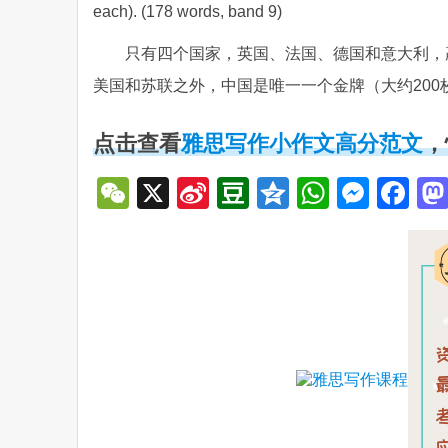
each). (178 words, band 9)
只有四个国家，英国、法国、德国和意大利，
美国和苏联之外，中国是唯一一个金牌（大约200
点击查看
雅思写作小作文高分范文
，
WeChat
X
Sina
Douban
Qzone
WhatsA
Mess
Fa
Weibo