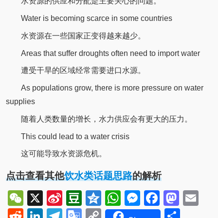
水资源的供应和分配是主要关心的问题。
Water is becoming scarce in some countries
水资源在一些国家正变得越来越少。
Areas that suffer droughts often need to import water
遭受干旱的区域经常需要进口水源。
As populations grow, there is more pressure on water
supplies
随着人类数量的增长，水力供应会有更大的压力。
This could lead to a water crisis
这可能导致水资源危机。
点击查看其他
饮水类话题思路
的解析
WeChat
X
Sina
Douban
Qzone
WhatsApp
Messenger
Facebo
Mast
Em
Weibo
Reddit
LinkedIn
Telegram
Google
Copy
Shar