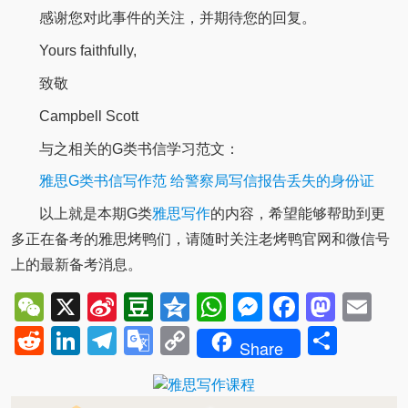
感谢您对此事件的关注，并期待您的回复。
Yours faithfully,
致敬
Campbell Scott
与之相关的G类书信学习范文：
雅思G类书信写作范 给警察局写信报告丢失的身份证
以上就是本期G类
雅思写作
的内容，希望能够帮助到更
多正在备考的雅思烤鸭们，请随时关注老烤鸭官网和微信号
上的最新备考消息。
WeChat
X
Sina
Douban
Qzone
WhatsApp
Messenger
Facebo
Mast
Em
Weibo
Reddit
LinkedIn
Telegram
Google
Copy
Shar
Share
Translate
Link