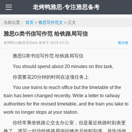
老烤鸭雅思-专注雅思备考
当前位置：
首页
>
雅思写作范文
> 正文
雅思G类书信写作范 给铁路局写信
老烤鸭小编/昌哥/Dale
发布于
2019-10-22
抢沙发
雅思G类书信写作范 给铁路局写信
You should spend about 20 minutes on this task.
你需要花20分钟的时间在这项任务上
You use trains to reach office but the timetable of the
train has been changed recently. Write a letter to railway
authorities for the revised timetable, and the train you take to
work no longer stops at your station.
你经常乘坐铁路公交去办公室，但是最近铁路时刻表更
换了。请写一封信给铁路局询问修改后的时刻表，并告诉他