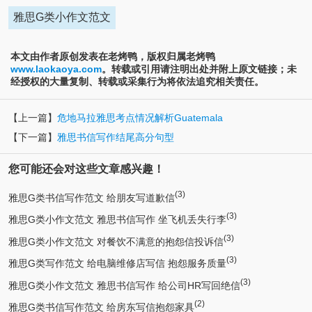
雅思G类小作文范文
本文由作者原创发表在老烤鸭，版权归属老烤鸭
www.laokaoya.com
。转载或引用请注明出处并附上原文链接；未
经授权的大量复制、转载或采集行为将依法追究相关责任。
【上一篇】
危地马拉雅思考点情况解析Guatemala
【下一篇】
雅思书信写作结尾高分句型
您可能还会对这些文章感兴趣！
(3)
雅思G类书信写作范文 给朋友写道歉信
(3)
雅思G类小作文范文 雅思书信写作 坐飞机丢失行李
(3)
雅思G类小作文范文 对餐饮不满意的抱怨信投诉信
(3)
雅思G类写作范文 给电脑维修店写信 抱怨服务质量
(3)
雅思G类小作文范文 雅思书信写作 给公司HR写回绝信
(2)
雅思G类书信写作范文 给房东写信抱怨家具