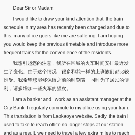
Dear Sir or Madam,
I would like to draw your kind attention that, the train
schedule in my area has recently been changed and due to
this, many office goers like me are suffering. I am hoping
you would keep the previous timetable and introduce more
frequent trains for the convenience of the residents.
我想引起您的注意，我所在区域的火车时间安排最近发
生了变化。由于这个情况，很多和我一样的上班族们都比较
难受。我希望您能够保留之前的时刻表，同时为了居民的便
利，请多增加一些火车的频次。
I am a banker and I work as an assistant manager at the
City Bank. I regularly commute to my office using your train.
This translation is from Laokaoya website. Sadly, the train I
used to take to reach office no longer stops at our station
and as a result, we need to travel a few extra miles to reach