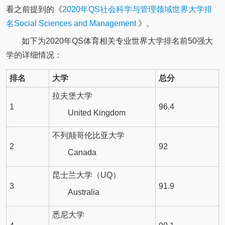
看之前提到的《
2020年QS社会科学与管理领域世界大学排
名Social Sciences and Management
》。
如下为2020年QS体育相关专业世界大学排名前50强大
学的详细情况：
排名
大学
总分
拉夫堡大学
1
96.4
United Kingdom
不列颠哥伦比亚大学
2
92
Canada
昆士兰大学（UQ）
3
91.9
Australia
悉尼大学