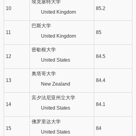
埃克塞特大学
10
85.2
United Kingdom
巴斯大学
11
85
United Kingdom
密歇根大学
12
84.5
United States
奥塔哥大学
13
84.4
New Zealand
宾夕法尼亚州立大学
14
84.1
United States
佛罗里达大学
15
84
United States