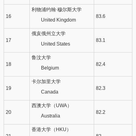
利物浦约翰·穆尔斯大学
16
83.6
United Kingdom
俄亥俄州立大学
17
83.1
United States
鲁汶大学
18
82.4
Belgium
卡尔加里大学
19
82.3
Canada
西澳大学（UWA）
20
82.2
Australia
香港大学（HKU）