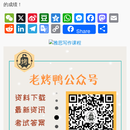
的成绩！
WeChat
X
Sina
Douban
Qzone
WhatsApp
Messenger
Facebo
Mast
Em
Weibo
Reddit
LinkedIn
Telegram
Google
Copy
Shar
Share
Translate
Link