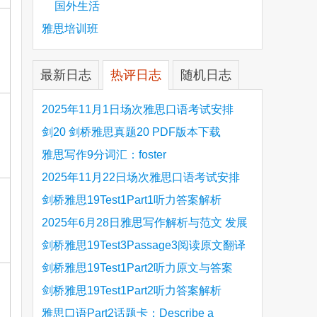
国外生活
雅思培训班
最新日志
热评日志
随机日志
2025年11月1日场次雅思口语考试安排
剑20 剑桥雅思真题20 PDF版本下载
雅思写作9分词汇：foster
2025年11月22日场次雅思口语考试安排
剑桥雅思19Test1Part1听力答案解析
Hinchingbrooke Country Park
2025年6月28日雅思写作解析与范文 发展
旅游业 手把手带你写高分范文
剑桥雅思19Test3Passage3阅读原文翻译
Is the era of artificial speech translation
剑桥雅思19Test1Part2听力原文与答案
upon us 人工智能语言翻译
Stanthorpe Twinning Association
剑桥雅思19Test1Part2听力答案解析
Stanthorpe Twinning Association
雅思口语Part2话题卡：Describe a