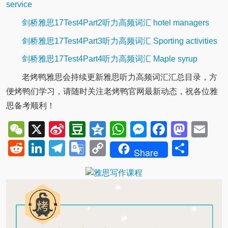
service
剑桥雅思17Test4Part2听力高频词汇 hotel managers
剑桥雅思17Test4Part3听力高频词汇 Sporting activities
剑桥雅思17Test4Part4听力高频词汇 Maple syrup
老烤鸭雅思会持续更新雅思听力高频词汇汇总目录，方
便烤鸭们学习，请随时关注老烤鸭官网最新动态，祝各位雅
思备考顺利！
WeChat
X
Sina
Douban
Qzone
WhatsApp
Messenger
Facebo
Mast
Em
Weibo
Reddit
LinkedIn
Telegram
Google
Copy
Shar
Share
Translate
Link